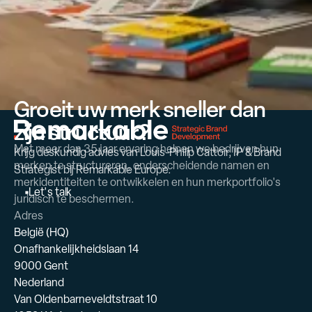
gemaakt.
Groeit uw merk sneller dan
zijn structuur?
Met meer dan 35 jaar ervaring helpen we bedrijven hun
Krijg deskundig advies van Louis-Philip Cattoir, IP & Brand
merken te structureren, onderscheidende namen en
Strategist bij Remarkable Europe.
merkidentiteiten te ontwikkelen en hun merkportfolio's
L
e
t
'
s
t
a
l
k
juridisch te beschermen.
Adres
België (HQ)
Onafhankelijkheidslaan 14
9000 Gent
Nederland
Van Oldenbarneveldtstraat 10