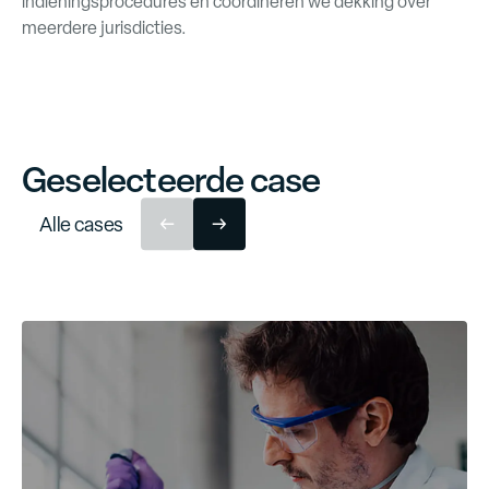
indieningsprocedures en coördineren we dekking over
meerdere jurisdicties.
Geselecteerde case
A
l
l
e
c
a
s
e
s