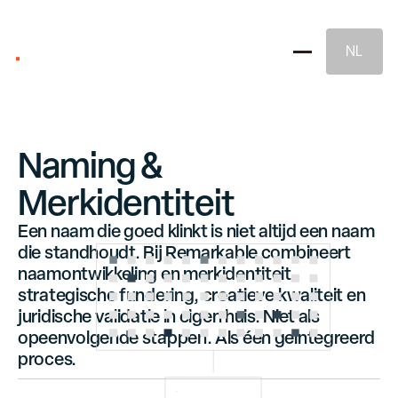
NL
Naming &
Merkidentiteit
Een naam die goed klinkt is niet altijd een naam
die standhoudt. Bij Remarkable combineert
Merkstrategie
naamontwikkeling en merkidentiteit
strategische fundering, creatieve kwaliteit en
juridische validatie in eigen huis. Niet als
Naming & Merkidentiteit
opeenvolgende stappen. Als één geïntegreerd
proces.
Juridische Merkbescherming