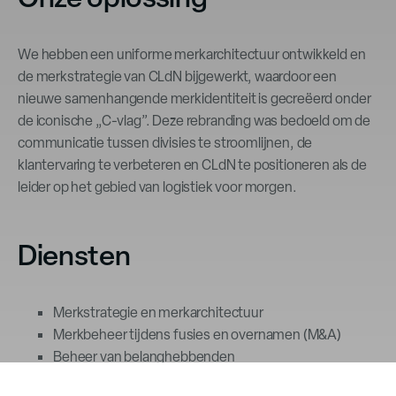
We hebben een uniforme merkarchitectuur ontwikkeld en
de merkstrategie van CLdN bijgewerkt, waardoor een
nieuwe samenhangende merkidentiteit is gecreëerd onder
de iconische „C-vlag”. Deze rebranding was bedoeld om de
communicatie tussen divisies te stroomlijnen, de
klantervaring te verbeteren en CLdN te positioneren als de
leider op het gebied van logistiek voor morgen.
Diensten
Merkstrategie en merkarchitectuur
Merkbeheer tijdens fusies en overnamen (M&A)
Beheer van belanghebbenden
Positionering en DNA