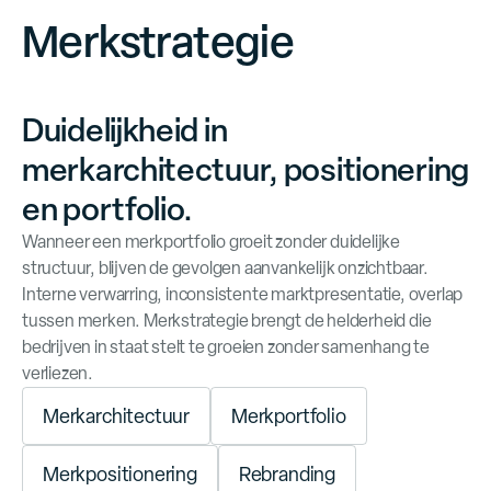
Merkstrategie
O
M
n
t
d
e
k
e
r
k
s
t
r
a
t
e
g
e
i
Duidelijkheid in
merkarchitectuur, positionering
en portfolio.
Wanneer een merkportfolio groeit zonder duidelijke
structuur, blijven de gevolgen aanvankelijk onzichtbaar.
Interne verwarring, inconsistente marktpresentatie, overlap
tussen merken. Merkstrategie brengt de helderheid die
bedrijven in staat stelt te groeien zonder samenhang te
verliezen.
M
e
r
k
a
r
c
h
i
t
e
c
t
u
u
r
M
e
r
k
p
o
r
t
f
o
l
i
o
M
e
r
k
p
o
s
i
t
i
o
n
e
r
i
n
g
R
e
b
r
a
n
d
i
n
g