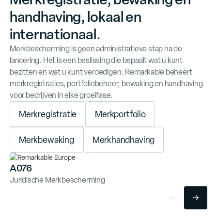
handhaving, lokaal en
internationaal.
Merkbescherming is geen administratieve stap na de
lancering. Het is een beslissing die bepaalt wat u kunt
bezitten en wat u kunt verdedigen. Remarkable beheert
merkregistraties, portfoliobeheer, bewaking en handhaving
voor bedrijven in elke groeifase.
M
e
r
k
r
e
g
i
s
t
r
a
t
i
e
M
e
r
k
p
o
r
t
f
o
l
i
o
M
e
r
k
b
e
w
a
k
i
n
g
M
e
r
k
h
a
n
d
h
a
v
i
n
g
A076
Juridische Merkbescherming