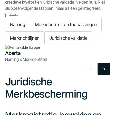
creatieve kwaliteit en juridische validatie in eigen huis. Niet
als opeenvolgende stappen, maar als één geïntegreerd
proces.
N
a
m
i
n
g
M
e
r
k
i
d
e
n
t
i
t
e
i
t
e
n
t
o
e
p
a
s
s
i
n
g
e
n
M
e
r
k
r
i
c
h
t
l
i
j
n
e
n
J
u
r
i
d
i
s
c
h
e
V
a
l
i
d
a
t
i
e
Acerta
Naming & Merkidentiteit
Juridische
Merkbescherming
O
n
d
e
k
J
u
d
s
c
h
e
M
e
k
b
e
s
c
h
e
m
n
g
t
r
i
i
r
r
i
Merkregistratie, bewaking en