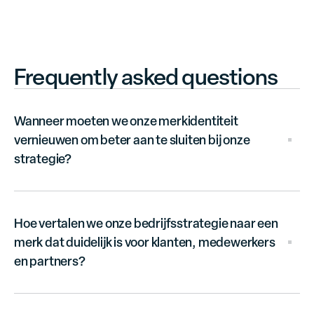
Frequently asked questions
Wanneer moeten we onze merkidentiteit
vernieuwen om beter aan te sluiten bij onze
strategie?
Een merkidentiteit die de organisatie niet
meer weerspiegelt, creëert verwarring bij
Hoe vertalen we onze bedrijfsstrategie naar een
klanten, partners en intern. Het juiste
merk dat duidelijk is voor klanten, medewerkers
moment voor vernieuwing is wanneer de
en partners?
strategie verder is geëvolueerd dan het merk
kan uitdrukken.
Een merk is zo sterk als de duidelijkheid het