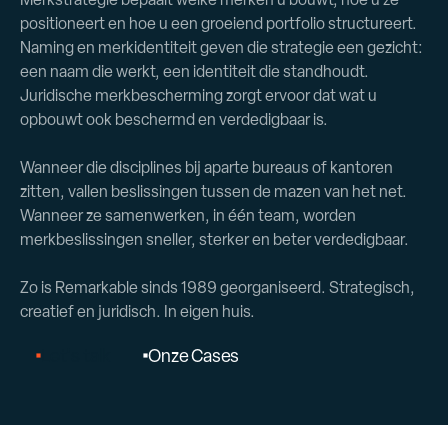
positioneert en hoe u een groeiend portfolio structureert.
Naming en merkidentiteit geven die strategie een gezicht:
een naam die werkt, een identiteit die standhoudt.
Juridische merkbescherming zorgt ervoor dat wat u
opbouwt ook beschermd en verdedigbaar is.
Wanneer die disciplines bij aparte bureaus of kantoren
zitten, vallen beslissingen tussen de mazen van het net.
Wanneer ze samenwerken, in één team, worden
merkbeslissingen sneller, sterker en beter verdedigbaar.
Zo is Remarkable sinds 1989 georganiseerd. Strategisch,
creatief en juridisch. In eigen huis.
L
e
t
'
s
t
a
l
k
O
n
z
e
C
a
s
e
s