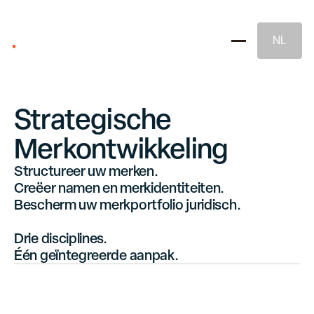
NL
Strategische
Merkontwikkeling
Structureer uw merken.
Creëer namen en merkidentiteiten.
Merkstrategie
Bescherm uw merkportfolio juridisch.
Drie disciplines.
Naming & Merkidentiteit
Één geïntegreerde aanpak.
Juridische Merkbescherming