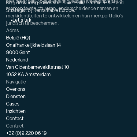
Met meer dan 35 jaar ervaring helpen we bedrijven hun
Krijg deskundig advies van Louis-Philip Cattoir, IP & Brand
merken te structureren, onderscheidende namen en
Strategist bij Remarkable Europe.
merkidentiteiten te ontwikkelen en hun merkportfolio's
L
e
t
'
s
t
a
l
k
juridisch te beschermen.
Adres
België (HQ)
Onafhankelijkheidslaan 14
9000 Gent
Nederland
Van Oldenbarneveldtstraat 10
1052 KA Amsterdam
Navigatie
Over ons
Diensten
Cases
Inzichten
Contact
Contact
+32 (0)9 220 06 19