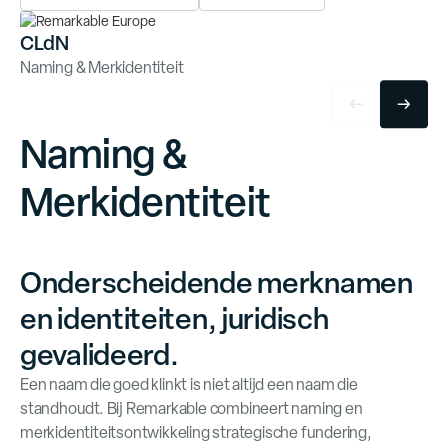
CLdN
Naming & Merkidentiteit
Naming &
Merkidentiteit
O
n
d
e
k
N
a
m
n
g
&
M
e
k
d
e
n
e
t
i
r
i
t
i
t
i
t
Onderscheidende merknamen
en identiteiten, juridisch
gevalideerd.
Een naam die goed klinkt is niet altijd een naam die
standhoudt. Bij Remarkable combineert naming en
merkidentiteitsontwikkeling strategische fundering,