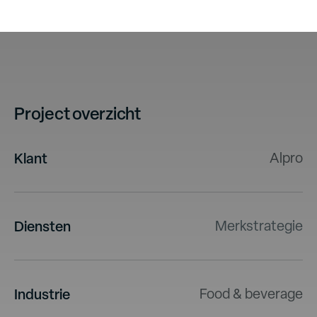
Project overzicht
Klant
Alpro
Diensten
Merkstrategie
Industrie
Food & beverage