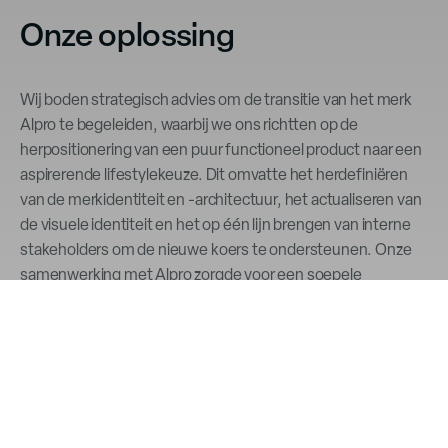
Onze oplossing
Wij boden strategisch advies om de transitie van het merk
Alpro te begeleiden, waarbij we ons richtten op de
herpositionering van een puur functioneel product naar een
aspirerende lifestylekeuze. Dit omvatte het herdefiniëren
van de merkidentiteit en -architectuur, het actualiseren van
de visuele identiteit en het op één lijn brengen van interne
stakeholders om de nieuwe koers te ondersteunen. Onze
samenwerking met Alpro zorgde voor een soepele
overgang die inspeelde op markttrends en het merk
positioneerde voor langdurige groei.
Diensten