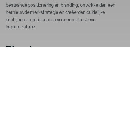
bestaande positionering en branding, ontwikkelden een
hernieuwde merkstrategie en creëerden duidelijke
richtlijnen en actiepunten voor een effectieve
implementatie.
Diensten
Merkpositionering en strategie
Stakeholderinterviews en -analyse
Branding voor gemeenschapsprojecten
Juridische Merkbescherming
Een sterker merk door