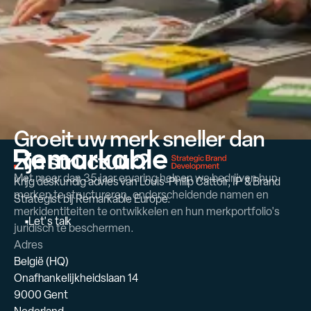
Groeit uw merk sneller dan
zijn structuur?
Met meer dan 35 jaar ervaring helpen we bedrijven hun
Krijg deskundig advies van Louis-Philip Cattoir, IP & Brand
merken te structureren, onderscheidende namen en
Strategist bij Remarkable Europe.
merkidentiteiten te ontwikkelen en hun merkportfolio's
L
e
t
'
s
t
a
l
k
juridisch te beschermen.
Adres
België (HQ)
Onafhankelijkheidslaan 14
9000 Gent