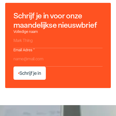
Schrijf je in voor onze
maandelijkse nieuswbrief
Volledige naam
Email Adres *
S
c
h
r
i
j
f
j
e
i
n