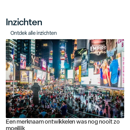
Inzichten
O
n
t
d
e
k
a
l
l
e
i
n
z
i
c
h
t
e
n
Een merknaam ontwikkelen was nog nooit zo
moeilijk