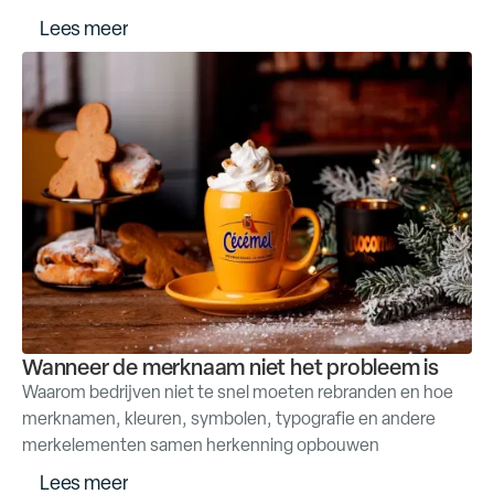
L
e
e
s
m
e
e
r
Wanneer de merknaam niet het probleem is
Waarom bedrijven niet te snel moeten rebranden en hoe
merknamen, kleuren, symbolen, typografie en andere
merkelementen samen herkenning opbouwen
L
e
e
s
m
e
e
r