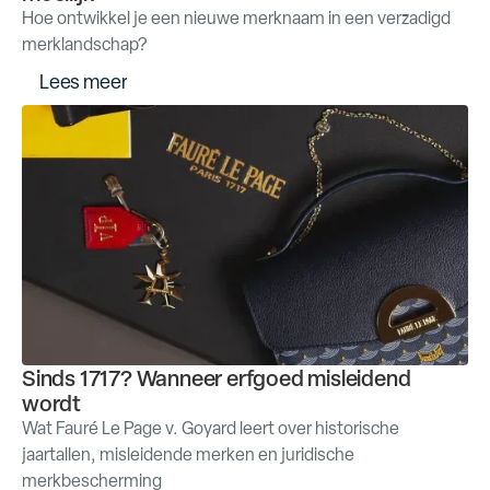
Hoe ontwikkel je een nieuwe merknaam in een verzadigd
merklandschap?
L
e
e
s
m
e
e
r
Sinds 1717? Wanneer erfgoed misleidend
wordt
Wat Fauré Le Page v. Goyard leert over historische
jaartallen, misleidende merken en juridische
merkbescherming