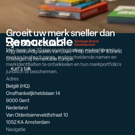
Groeit uw merk sneller dan
zijn structuur?
Met meer dan 35 jaar ervaring helpen we bedrijven hun
Krijg deskundig advies van Louis-Philip Cattoir, IP & Brand
merken te structureren, onderscheidende namen en
Strategist bij Remarkable Europe.
merkidentiteiten te ontwikkelen en hun merkportfolio's
L
e
t
'
s
t
a
l
k
juridisch te beschermen.
Adres
België (HQ)
Onafhankelijkheidslaan 14
9000 Gent
Nederland
Van Oldenbarneveldtstraat 10
1052 KA Amsterdam
Navigatie