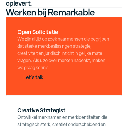
oplevert.
Werken bij Remarkable
Open Sollicitatie
We zijn altijd op zoek naar mensen die begrijpen
dat sterke merkbeslissingen strategie,
creativiteit en juridisch inzicht in gelijke mate
vragen. Als u zo over merken nadenkt, maken
we graag kennis.
L
e
t
'
s
t
a
l
k
Creative Strategist
Ontwikkel merknamen en merkidentiteiten die
strategisch sterk, creatief onderscheidend en