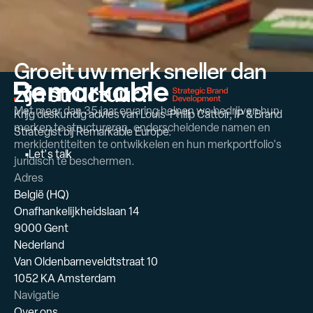
Groeit uw merk sneller dan
zijn structuur?
Met meer dan 35 jaar ervaring helpen we bedrijven hun
Krijg deskundig advies van Louis-Philip Cattoir, IP & Brand
merken te structureren, onderscheidende namen en
Strategist bij Remarkable Europe.
merkidentiteiten te ontwikkelen en hun merkportfolio's
L
e
t
'
s
t
a
l
k
juridisch te beschermen.
Adres
België (HQ)
Onafhankelijkheidslaan 14
9000 Gent
Nederland
Van Oldenbarneveldtstraat 10
1052 KA Amsterdam
Navigatie
Over ons