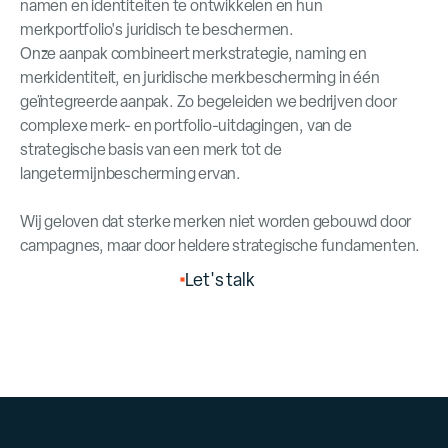
namen en identiteiten te ontwikkelen
en hun
merkportfolio's
juridisch te beschermen
.
Onze aanpak combineert merkstrategie, naming en
merkidentiteit, en juridische merkbescherming in één
geïntegreerde aanpak. Zo begeleiden we bedrijven door
complexe merk- en portfolio-uitdagingen, van de
strategische basis van een merk tot de
langetermijnbescherming ervan.
Wij geloven dat sterke merken niet worden gebouwd door
campagnes, maar door heldere strategische fundamenten.
O
n
z
e
d
i
e
n
s
t
e
n
L
e
t
'
s
t
a
l
k