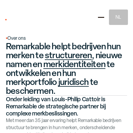
NL
Over ons
Remarkable helpt bedrijven hun
merken te
structureren
, nieuwe
namen
en
merkidentiteiten
te
ontwikkelen en hun
merkportfolio
juridisch
te
Merkstrategie
beschermen
.
Onder leiding van Louis-Philip Cattoir is
Remarkable de strategische partner bij
Naming & Merkidentiteit
complexe merkbeslissingen.
Met meer dan 35 jaar ervaring helpt Remarkable bedrijven
Juridische Merkbescherming
structuur te brengen
in hun merken, onderscheidende