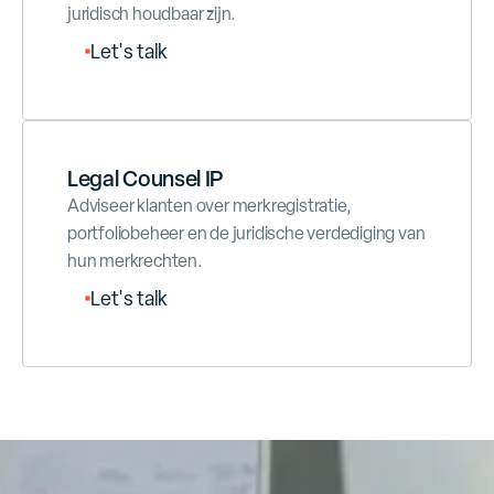
juridisch houdbaar zijn.
L
e
t
'
s
t
a
l
k
Legal Counsel IP
Adviseer klanten over merkregistratie,
portfoliobeheer en de juridische verdediging van
hun merkrechten.
L
e
t
'
s
t
a
l
k