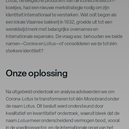
Lotus, de Belgische producent van de iconische Biscoff-
koekjes, had een nieuwe merkstrategie nodig om zijn
identiteit internationaal te versterken. Wat ooit begon als
een lokale Vlaamse bakkerij in 1932, groeide uit tot een
wereldwijd merk met belangrijke overnames en
internationale expansies. De vraag was: behouden we beide
namen—Corona en Lotus—of consolideren we ze tot één
sterkere identiteit?
Onze oplossing
Na uitgebreid onderzoek en analyse adviseerden we om
Corona-Lotus te transformeren tot één Monobrand onder
de naam Lotus. Dit besluit werd ondersteund door
kwalitatief en kwantitatief onderzoek, waaruit bleek dat de
naam
Lotus
meer onderscheidend vermogen bood, vooral
in de voedingssector, en de internationale groei van het