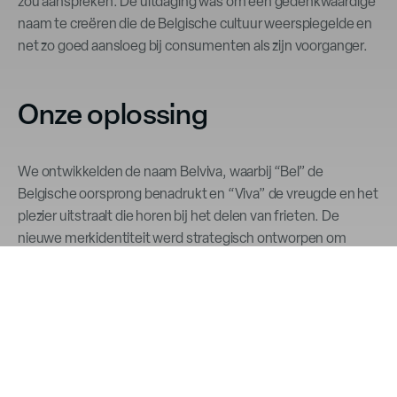
zou aanspreken. De uitdaging was om een gedenkwaardige
naam te creëren die de Belgische cultuur weerspiegelde en
net zo goed aansloeg bij consumenten als zijn voorganger.
Onze oplossing
We ontwikkelden de naam Belviva, waarbij “Bel” de
Belgische oorsprong benadrukt en “Viva” de vreugde en het
plezier uitstraalt die horen bij het delen van frieten. De
nieuwe merkidentiteit werd strategisch ontworpen om
loyaliteit te behouden en negatieve reacties tijdens de
overgang te minimaliseren. We adviseerden een
gefaseerde overgang, waarbij we de verpakking en
marketing gebruikten om het nieuwe merk geleidelijk aan de
consument te introduceren.