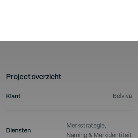
Project overzicht
Klant
Belviva
Merkstrategie
,
Diensten
Naming & Merkidentiteit