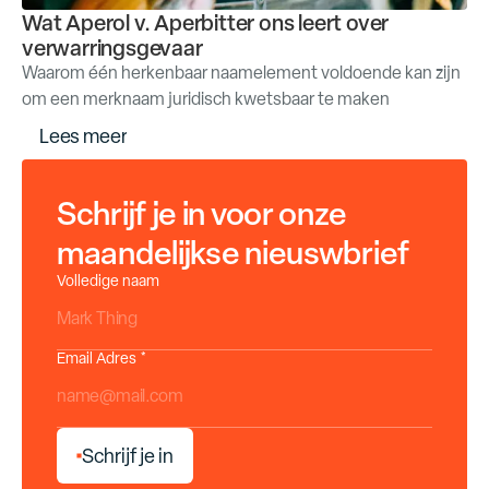
Wat Aperol v. Aperbitter ons leert over
verwarringsgevaar
Waarom één herkenbaar naamelement voldoende kan zijn
om een merknaam juridisch kwetsbaar te maken
L
e
e
s
m
e
e
r
Schrijf je in voor onze
maandelijkse nieuswbrief
Volledige naam
Email Adres *
S
c
h
r
i
j
f
j
e
i
n