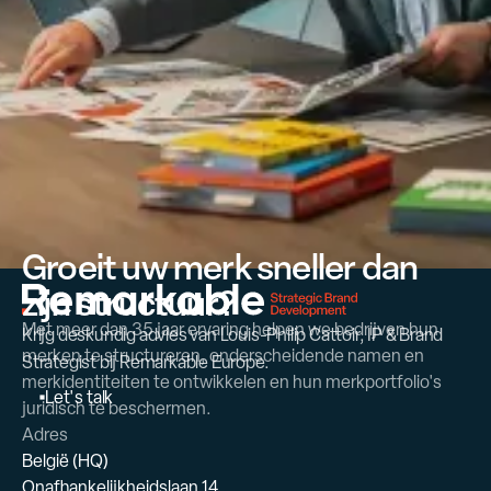
Groeit uw merk sneller dan
zijn structuur?
Met meer dan 35 jaar ervaring helpen we bedrijven hun
Krijg deskundig advies van Louis-Philip Cattoir, IP & Brand
merken te structureren, onderscheidende namen en
Strategist bij Remarkable Europe.
merkidentiteiten te ontwikkelen en hun merkportfolio's
L
e
t
'
s
t
a
l
k
juridisch te beschermen.
Adres
België (HQ)
Onafhankelijkheidslaan 14