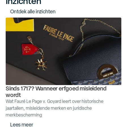
Inzichten
O
n
t
d
e
k
a
l
l
e
i
n
z
i
c
h
t
e
n
Sinds 1717? Wanneer erfgoed misleidend
wordt
Wat Fauré Le Page v. Goyard leert over historische
jaartallen, misleidende merken en juridische
merkbescherming
L
e
e
s
m
e
e
r