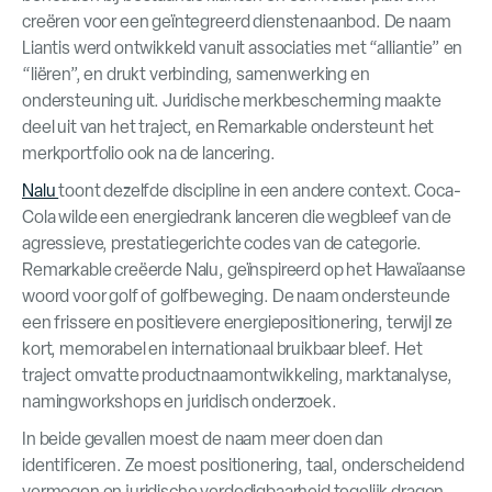
creëren voor een geïntegreerd dienstenaanbod. De naam
Liantis werd ontwikkeld vanuit associaties met “alliantie” en
“liëren”, en drukt verbinding, samenwerking en
ondersteuning uit. Juridische merkbescherming maakte
deel uit van het traject, en Remarkable ondersteunt het
merkportfolio ook na de lancering.
Nalu
toont dezelfde discipline in een andere context. Coca-
Cola wilde een energiedrank lanceren die wegbleef van de
agressieve, prestatiegerichte codes van de categorie.
Remarkable creëerde Nalu, geïnspireerd op het Hawaïaanse
woord voor golf of golfbeweging. De naam ondersteunde
een frissere en positievere energiepositionering, terwijl ze
kort, memorabel en internationaal bruikbaar bleef. Het
traject omvatte productnaamontwikkeling, marktanalyse,
namingworkshops en juridisch onderzoek.
In beide gevallen moest de naam meer doen dan
identificeren. Ze moest positionering, taal, onderscheidend
vermogen en juridische verdedigbaarheid tegelijk dragen.