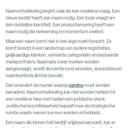
Naamontwikkeling begint vaak als een creatieve vraag. Een
nieuw bedrijf heeft een naam nodig. Een fusie vraagt om
één duidelijke identiteit. Een productlancering heeft een
naam nodig die herkenning en momentum creëert.
Maar een naam komt niet in een lege markt terecht. Ze
komt terecht in een landschap van oudere registraties,
gelijkaardige klanken, verwante categorieën en bestaande
merkportfolio’s. Naarmate meer merken worden
aangevraagd, wordt de ruimte rond woorden, associaties en
naamterritoria dichter bevolkt.
Dat verandert de manier waarop
naming
moet worden
benaderd. Naamontwikkeling kan niet worden herleid tot
een creatieve fase met nadien een juridische check.
Juridische beschikbaarheid bepaalt mee de strategische
ruimte waarin namen kunnen worden ontwikkeld.
Een naam die binnen het bedrijf origineel aanvoelt, kan er