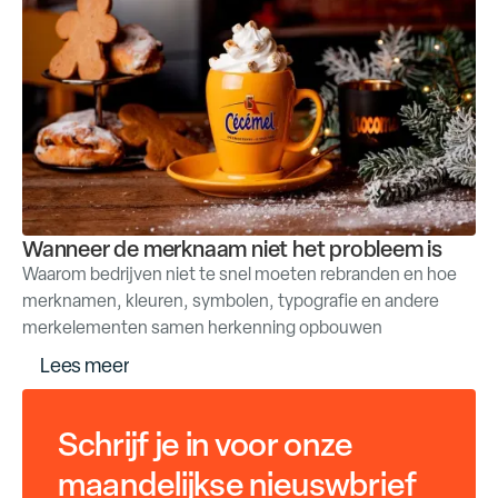
Wanneer de merknaam niet het probleem is
Waarom bedrijven niet te snel moeten rebranden en hoe
merknamen, kleuren, symbolen, typografie en andere
merkelementen samen herkenning opbouwen
L
e
e
s
m
e
e
r
Schrijf je in voor onze
maandelijkse nieuswbrief