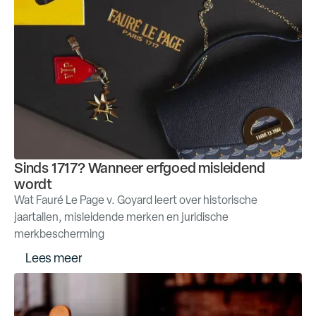
Sinds 1717? Wanneer erfgoed misleidend
wordt
Wat Fauré Le Page v. Goyard leert over historische
jaartallen, misleidende merken en juridische
merkbescherming
L
e
e
s
m
e
e
r