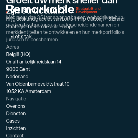
zijn structuur?
Met meer dan 35 jaar ervaring helpen we bedrijven hun
Krijg deskundig advies van Louis-Philip Cattoir, IP & Brand
merken te structureren, onderscheidende namen en
Strategist bij Remarkable Europe.
merkidentiteiten te ontwikkelen en hun merkportfolio's
L
e
t
'
s
t
a
l
k
juridisch te beschermen.
Adres
België (HQ)
Onafhankelijkheidslaan 14
9000 Gent
Nederland
Van Oldenbarneveldtstraat 10
1052 KA Amsterdam
Navigatie
Over ons
Diensten
Cases
Inzichten
Contact