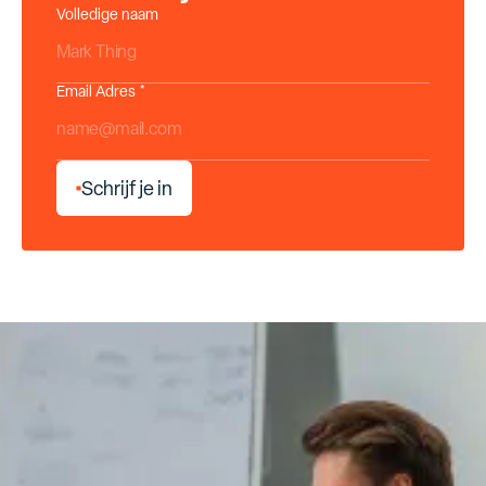
Volledige naam
Email Adres *
S
c
h
r
i
j
f
j
e
i
n