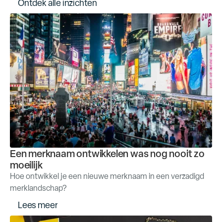
O
n
t
d
e
k
a
l
l
e
i
n
z
i
c
h
t
e
n
Een merknaam ontwikkelen was nog nooit zo
moeilijk
Hoe ontwikkel je een nieuwe merknaam in een verzadigd
merklandschap?
L
e
e
s
m
e
e
r