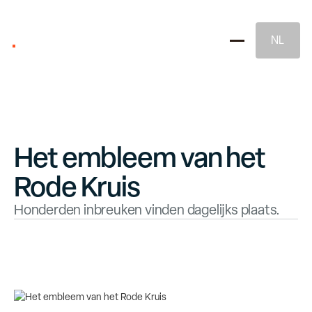
NL
Het embleem van het
Rode Kruis
Merkstrategie
Honderden inbreuken vinden dagelijks plaats.
Naming & Merkidentiteit
Juridische Merkbescherming