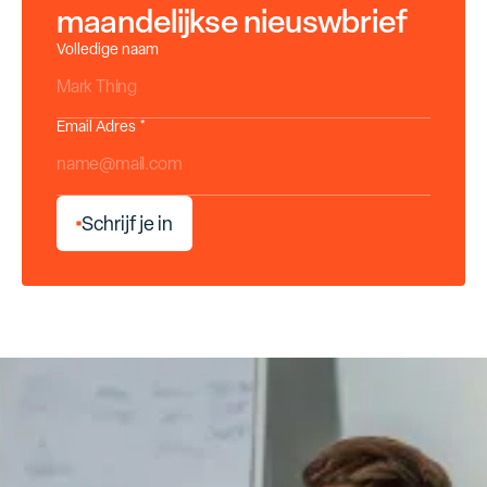
maandelijkse nieuswbrief
Volledige naam
Email Adres *
S
c
h
r
i
j
f
j
e
i
n