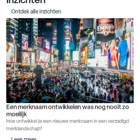
O
n
t
d
e
k
a
l
l
e
i
n
z
i
c
h
t
e
n
Een merknaam ontwikkelen was nog nooit zo
moeilijk
Hoe ontwikkel je een nieuwe merknaam in een verzadigd
merklandschap?
m
L
e
e
s
e
e
r