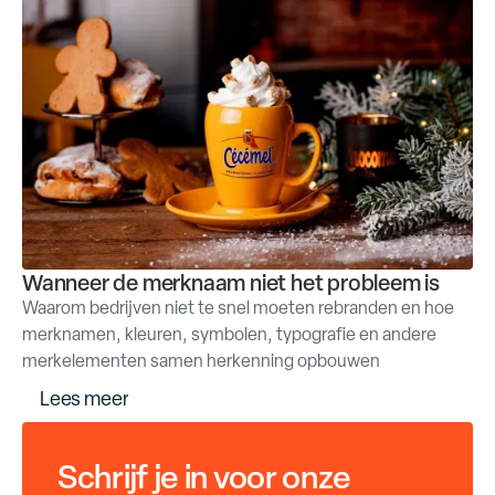
Wanneer de merknaam niet het probleem is
Waarom bedrijven niet te snel moeten rebranden en hoe
merknamen, kleuren, symbolen, typografie en andere
merkelementen samen herkenning opbouwen
m
L
e
e
s
e
e
r
Schrijf je in voor onze