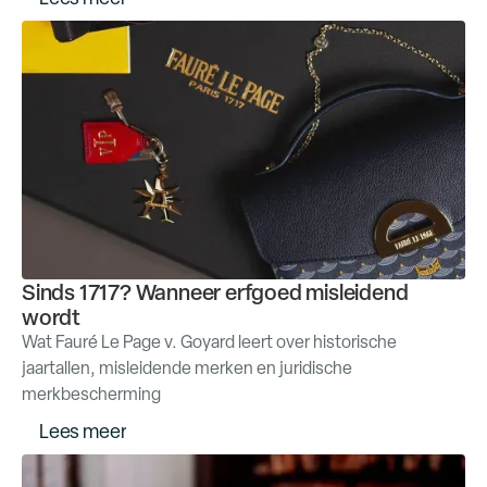
Sinds 1717? Wanneer erfgoed misleidend
wordt
Wat Fauré Le Page v. Goyard leert over historische
jaartallen, misleidende merken en juridische
merkbescherming
m
L
e
e
s
e
e
r