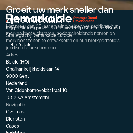
Groeit uw merk sneller dan
zijn structuur?
Met meer dan 35 jaar ervaring helpen we bedrijven hun
Krijg deskundig advies van Louis-Philip Cattoir, IP & Brand
merken te structureren, onderscheidende namen en
Strategist bij Remarkable Europe.
merkidentiteiten te ontwikkelen en hun merkportfolio's
L
e
t
'
s
t
a
l
k
juridisch te beschermen.
Adres
België (HQ)
Onafhankelijkheidslaan 14
9000 Gent
Nederland
Van Oldenbarneveldtstraat 10
1052 KA Amsterdam
Navigatie
Over ons
Diensten
Cases