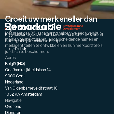
Groeit uw merk sneller dan
zijn structuur?
Met meer dan 35 jaar ervaring helpen we bedrijven hun
Krijg deskundig advies van Louis-Philip Cattoir, IP & Brand
merken te structureren, onderscheidende namen en
Strategist bij Remarkable Europe.
merkidentiteiten te ontwikkelen en hun merkportfolio's
L
e
t
'
s
t
a
l
k
juridisch te beschermen.
Adres
België (HQ)
Onafhankelijkheidslaan 14
9000 Gent
Nederland
Van Oldenbarneveldtstraat 10
1052 KA Amsterdam
Navigatie
Over ons
Diensten