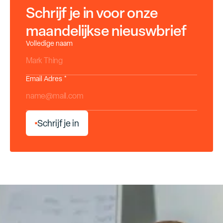
Schrijf je in voor onze
maandelijkse nieuswbrief
Volledige naam
Email Adres *
S
c
h
r
i
j
f
j
e
i
n