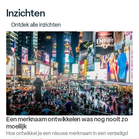
Inzichten
O
n
t
d
e
k
a
l
l
e
i
n
z
i
c
h
t
e
n
Een merknaam ontwikkelen was nog nooit zo
moeilijk
Hoe ontwikkel je een nieuwe merknaam in een verzadigd