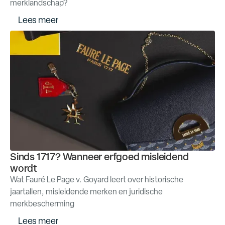
merklandschap?
m
L
e
e
s
e
e
r
Sinds 1717? Wanneer erfgoed misleidend
wordt
Wat Fauré Le Page v. Goyard leert over historische
jaartallen, misleidende merken en juridische
merkbescherming
m
L
e
e
s
e
e
r