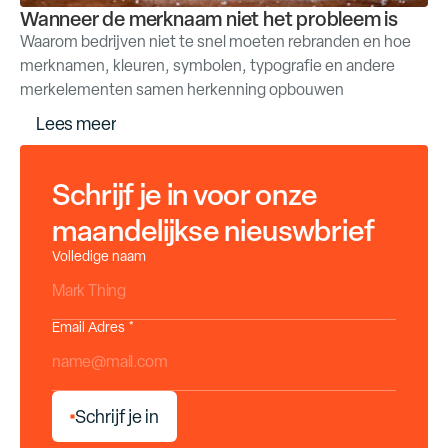
Wanneer de merknaam niet het probleem is
Waarom bedrijven niet te snel moeten rebranden en hoe
merknamen, kleuren, symbolen, typografie en andere
merkelementen samen herkenning opbouwen
L
e
e
s
m
e
e
r
Schrijf je in voor onze
maandelijkse nieuswbrief
Volledige naam
Email Adres *
S
c
h
r
i
j
f
j
e
i
n