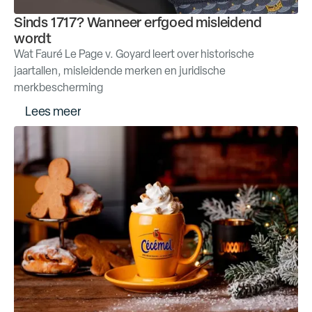
Sinds 1717? Wanneer erfgoed misleidend
wordt
Wat Fauré Le Page v. Goyard leert over historische
jaartallen, misleidende merken en juridische
merkbescherming
L
e
e
s
m
e
e
r