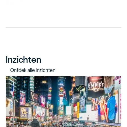
Inzichten
O
n
t
d
e
k
a
l
l
e
i
n
z
i
c
h
t
e
n