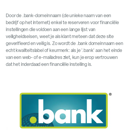
Door de .bank-domeinnaam (de unieke naam van een
bedrijf op het internet) enkel te reserveren voor financiële
instellingen die voldoen aan een lange lijst van
veiligheidseisen, weet je als klant meteen dat deze site
geverifieerd en veilig is. Zo wordt de .bank domeinnaam een
echt kwaliteitslabel of keurmerk: als je '.bank' aan het einde
van een web- of e-mailadres ziet, kun je erop vertrouwen
dat het inderdaad een financiële instelling is.