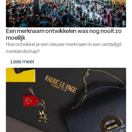
Een merknaam ontwikkelen was nog nooit zo
moeilijk
Hoe ontwikkel je een nieuwe merknaam in een verzadigd
merklandschap?
L
e
e
s
m
e
e
r