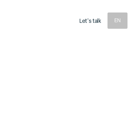
e
e
L
s
a
k
L
s
a
k
t
t
t
t
'
'
l
l
EN